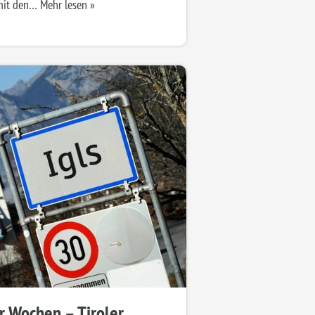
 mit den…
Mehr lesen »
er Wochen – Tiroler