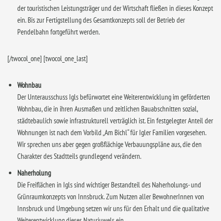
der touristischen Leistungsträger und der Wirtschaft fließen in dieses Konzept
ein. Bis zur Fertigstellung des Gesamtkonzepts soll der Betrieb der
Pendelbahn fortgeführt werden.
[/twocol_one] [twocol_one_last]
Wohnbau
Der Unterausschuss Igls befürwortet eine Weiterentwicklung im geförderten
Wohnbau, die in ihren Ausmaßen und zeitlichen Bauabschnitten sozial,
städtebaulich sowie infrastrukturell verträglich ist. Ein festgelegter Anteil der
Wohnungen ist nach dem Vorbild „Am Bichl“ für Igler Familien vorgesehen.
Wir sprechen uns aber gegen großflächige Verbauungspläne aus, die den
Charakter des Stadtteils grundlegend verändern.
Naherholung
Die Freiflächen in Igls sind wichtiger Bestandteil des Naherholungs- und
Grünraumkonzepts von Innsbruck. Zum Nutzen aller BewohnerInnen von
Innsbruck und Umgebung setzen wir uns für den Erhalt und die qualitative
Weiterentwicklung dieses Naturjuwels ein.