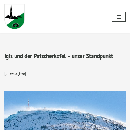
Zum
Inhalt
springen
Igls und der Patscherkofel – unser Standpunkt
[threecol_two]