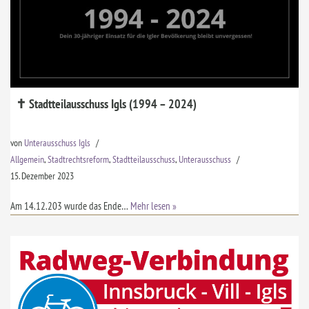
✝ Stadtteilausschuss Igls (1994 – 2024)
von
Unterausschuss Igls
Allgemein
,
Stadtrechtsreform
,
Stadtteilausschuss
,
Unterausschuss
15. Dezember 2023
Am 14.12.203 wurde das Ende…
Mehr lesen »