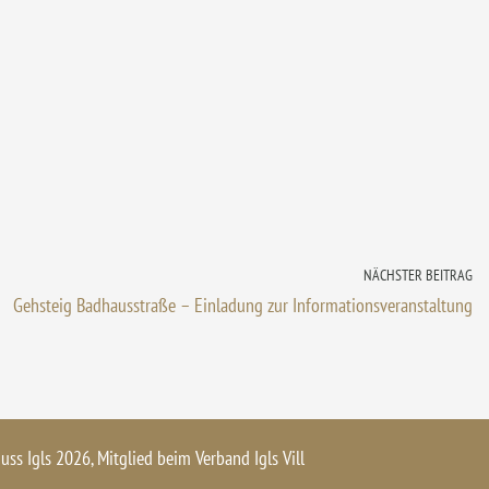
NÄCHSTER BEITRAG
Gehsteig Badhausstraße – Einladung zur Informationsveranstaltung
huss Igls 2026, Mitglied beim
Verband Igls Vill