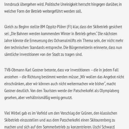
Innsbruck übergehen wird. Politische Uneinigkeit herrscht hingegen darüber, in
welcher Form der Betrieb weitergeführt werden soll.
Gleich zu Beginn stellte BM Oppitz-Plörer (FI) klar, dass der Skibetrieb gesichert
sei: „Die Bahnen werden kommenden Winter in Betrieb gehen.“ Die nächsten
Jahre könnte die Erneuerung des Ochsenalmlifts ein Thema sein, der nicht mehr
den technischen Standards entspreche. Die Bürgermeisterin erinnerte, dass nun
sämtliche Investitionen von der Stadt zu tragen sind.
TVB-Obmann Karl Gostner betonte, dass vor Investitionen – die in jedem Fall
anstehen – die Richtung bestimmt werden müsse: „Wir wollen das Angebot nicht
einschränken, aber wir können auch nicht weitermachen wie bisher“, macht
Gostner deutlich. Von den Touristen werde der Patscherkofel als Olympiaberg
gesehen, aber verhältnismäßig wenig genutzt.
Viel Wirbel gab es im Vorfeld um den Vorschlag der Grünen, den klassischen
Skibetrieb einzustellen und aus dem Patscherkofel einen Skitourenberg zu
machen und sich auf den Sommerbetrieb zu konzentrieren. Uschi Schwarzl