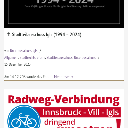
✝ Stadtteilausschuss Igls (1994 – 2024)
von
Unterausschuss Igls
Allgemein
,
Stadtrechtsreform
,
Stadtteilausschuss
,
Unterausschuss
15. Dezember 2023
Am 14.12.203 wurde das Ende…
Mehr lesen »