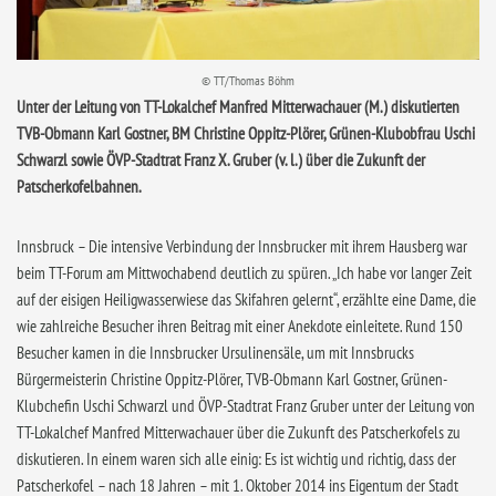
© TT/Thomas Böhm
Unter der Leitung von TT-Lokalchef Manfred Mitterwachauer (M.) diskutierten
TVB-Obmann Karl Gostner, BM Christine Oppitz-Plörer, Grünen-Klubobfrau Uschi
Schwarzl sowie ÖVP-Stadtrat Franz X. Gruber (v. l.) über die Zukunft der
Patscherkofelbahnen.
Innsbruck –
Die intensive Verbindung der Innsbrucker mit ihrem Hausberg war
beim TT-Forum am Mittwochabend deutlich zu spüren. „Ich habe vor langer Zeit
auf der eisigen Heiligwasserwiese das Skifahren gelernt“, erzählte eine Dame, die
wie zahlreiche Besucher ihren Beitrag mit einer Anekdote einleitete. Rund 150
Besucher kamen in die Innsbrucker Ursulinensäle, um mit Innsbrucks
Bürgermeisterin Christine Oppitz-Plörer, TVB-Obmann Karl Gostner, Grünen-
Klubchefin Uschi Schwarzl und ÖVP-Stadtrat Franz Gruber unter der Leitung von
TT-Lokalchef Manfred Mitterwachauer über die Zukunft des Patscherkofels zu
diskutieren. In einem waren sich alle einig: Es ist wichtig und richtig, dass der
Patscherkofel – nach 18 Jahren – mit 1. Oktober 2014 ins Eigentum der Stadt