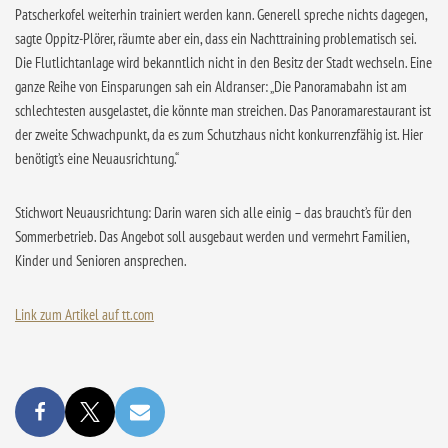
Patscherkofel weiterhin trainiert werden kann. Generell spreche nichts dagegen,
sagte Oppitz-Plörer, räumte aber ein, dass ein Nachttraining problematisch sei.
Die Flutlichtanlage wird bekanntlich nicht in den Besitz der Stadt wechseln. Eine
ganze Reihe von Einsparungen sah ein Aldranser: „Die Panorama­bahn ist am
schlechtesten ausgelastet, die könnte man streichen. Das Panoramarestaurant ist
der zweite Schwachpunkt, da es zum Schutzhaus nicht konkurrenzfähig ist. Hier
benötigt’s eine Neuausrichtung.“
Stichwort Neuausrichtung: Darin waren sich alle einig – das braucht’s für den
Sommerbetrieb. Das Angebot soll ausgebaut werden und vermehrt Familien,
Kinder und Senioren ansprechen.
Link zum Artikel auf tt.com