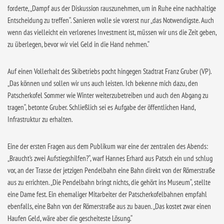
forderte, „Dampf aus der Diskussion rauszunehmen, um in Ruhe eine nachhaltige
Entscheidung zu treffen“. Sanieren wolle sie vorerst nur „das Notwendigste. Auch
wenn das vielleicht ein verlorenes Investment ist, müssen wir uns die Zeit geben,
zu überlegen, bevor wir viel Geld in die Hand nehmen.“
Auf einen Vollerhalt des Skibetriebs pocht hingegen Stadtrat Franz Gruber (VP).
„Das können und sollen wir uns auch leisten. Ich bekenne mich dazu, den
Patscherkofel Sommer wie Winter weiterzubetreiben und auch den Abgang zu
tragen“, betonte Gruber. Schließlich sei es Aufgabe der öffentlichen Hand,
Infrastruktur zu erhalten.
Eine der ersten Fragen aus dem Publikum war eine der zentralen des Abends:
„Braucht’s zwei Aufstiegshilfen?“, warf Hannes Erhard aus Patsch ein und schlug
vor, an der Trasse der jetzigen Pendelbahn eine Bahn direkt von der Römerstraße
aus zu errichten. „Die Pendelbahn bringt nichts, die gehört ins Museum“, stellte
eine Dame fest. Ein ehemaliger Mitarbeiter der Patscherkofelbahnen empfahl
ebenfalls, eine Bahn von der Römerstraße aus zu bauen. „Das kostet zwar einen
Haufen Geld, wäre aber die gescheiteste Lösung.“