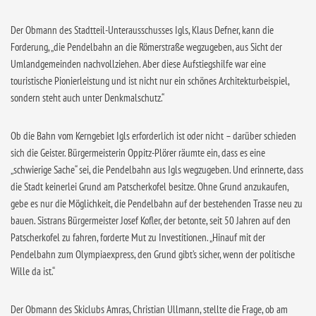
Der Obmann des Stadtteil-Unterausschusses Igls, Klaus Defner, kann die
Forderung, „die Pendelbahn an die Römerstraße wegzugeben, aus Sicht der
Umlandgemeinden nachvollziehen. Aber diese Aufstiegshilfe war eine
touristische Pionierleistung und ist nicht nur ein schönes Architekturbeispiel,
sondern steht auch unter Denkmalschutz.“
Ob die Bahn vom Kerngebiet Igls erforderlich ist oder nicht – darüber schieden
sich die Geister. Bürgermeisterin Oppitz-Plörer räumte ein, dass es eine
„schwierige Sache“ sei, die Pendelbahn aus Igls wegzugeben. Und erinnerte, dass
die Stadt keinerlei Grund am Patscherkofel besitze. Ohne Grund anzukaufen,
gebe es nur die Möglichkeit, die Pendelbahn auf der bestehenden Trasse neu zu
bauen. Sistrans Bürgermeister Josef Kofler, der betonte, seit 50 Jahren auf den
Patscherkofel zu fahren, forderte Mut zu Investitionen. „Hinauf mit der
Pendelbahn zum Olympiaexpress, den Grund gibt’s sicher, wenn der politische
Wille da ist.“
Der Obmann des Skiclubs Amras, Christian Ullmann, stellte die Frage, ob am