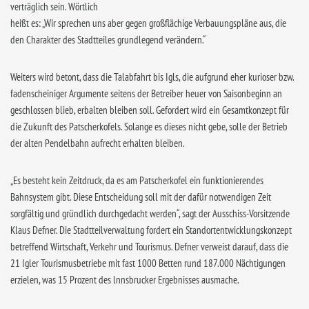
verträglich sein. Wörtlich
heißt es: „Wir sprechen uns aber gegen großflächige Verbauungspläne aus, die
den Charakter des Stadtteiles grundlegend verändern.“
Weiters wird betont, dass die Talabfahrt bis Igls, die aufgrund eher kurioser bzw.
fadenscheiniger Argumente seitens der Betreiber heuer von Saisonbeginn an
geschlossen blieb, erbalten bleiben soll. Gefordert wird ein Gesamtkonzept für
die Zukunft des Patscherkofels. Solange es dieses nicht gebe, solle der Betrieb
der alten Pendelbahn aufrecht erhalten bleiben.
„Es besteht kein Zeitdruck, da es am Patscherkofel ein funktionierendes
Bahnsystem gibt. Diese Entscheidung soll mit der dafür notwendigen Zeit
sorgfältig und gründlich durchgedacht werden“, sagt der Ausschiss-Vorsitzende
Klaus Defner. Die Stadtteilverwaltung fordert ein Standortentwicklungskonzept
betreffend Wirtschaft, Verkehr und Tourismus. Defner verweist darauf, dass die
21 Igler Tourismusbetriebe mit fast 1000 Betten rund 187.000 Nächtigungen
erzielen, was 15 Prozent des lnnsbrucker Ergebnisses ausmache.