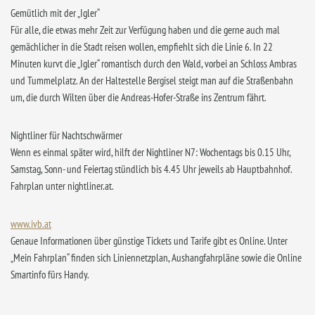
Gemütlich mit der „Igler“
Für alle, die etwas mehr Zeit zur Verfügung haben und die gerne auch mal
gemächlicher in die Stadt reisen wollen, empfiehlt sich die Linie 6. In 22
Minuten kurvt die „Igler“ romantisch durch den Wald, vorbei an Schloss Ambras
und Tummelplatz. An der Haltestelle Bergisel steigt man auf die Straßenbahn
um, die durch Wilten über die Andreas-Hofer-Straße ins Zentrum fährt.
Nightliner für Nachtschwärmer
Wenn es einmal später wird, hilft der Nightliner N7: Wochentags bis 0.15 Uhr,
Samstag, Sonn- und Feiertag stündlich bis 4.45 Uhr jeweils ab Hauptbahnhof.
Fahrplan unter nightliner.at.
www.ivb.at
Genaue Informationen über günstige Tickets und Tarife gibt es Online. Unter
„Mein Fahrplan“ finden sich Liniennetzplan, Aushangfahrpläne sowie die Online
Smartinfo fürs Handy.