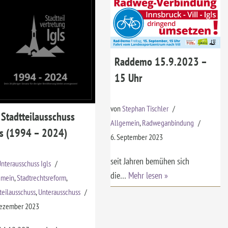
Raddemo 15.9.2023 –
15 Uhr
von
Stephan Tischler
Stadtteilausschuss
Allgemein
,
Radweganbindung
ls (1994 – 2024)
6. September 2023
seit Jahren bemühen sich
nterausschuss Igls
die…
Mehr lesen »
emein
,
Stadtrechtsreform
,
teilausschuss
,
Unterausschuss
Dezember 2023