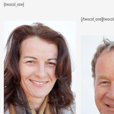
[twocol_one]
[/twocol_one][twocol